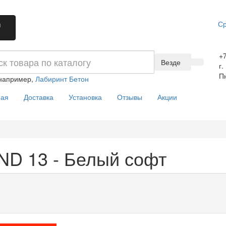
Ср
и
+7
Везде
г.
Пн
 например,
Лабиринт Бетон
ная
Доставка
Установка
Отзывы
Акции
ND 13 - Белый софт