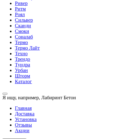
Ривер
Ритм
Роял
Сильвер
Сканди
Смоки
Соналаб
Термо
Термо Лайт
Техно
Трендо
Тундра
Урбан
Шторм
Каталог
Я ищу, например,
Лабиринт Бетон
Главная
Доставка
Установка
Отзывы
Акции