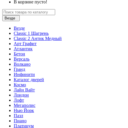
В корзине пусто!
Везде
Везде
Classic 1 Шагрень
Classic 2 Антик Медный
Арт Графит
Атлантик
Бетон
Версаль
Волкано
Гранд
Инфинити
Каталог дверей
Космо
Лайн Вайт
Лондон
Лофт
Мегаполис
Нью Йорк
Пазл
Пиано
Платинум