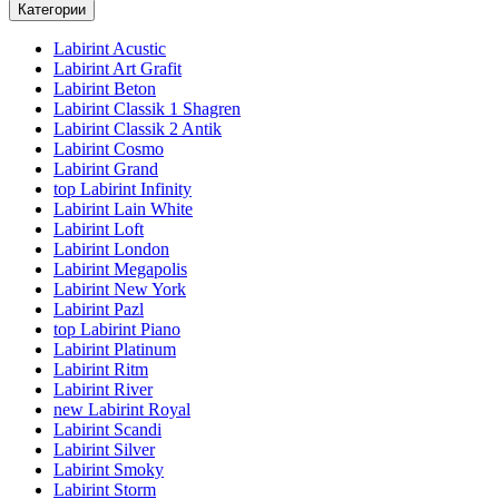
Категории
Labirint Acustic
Labirint Art Grafit
Labirint Beton
Labirint Classik 1 Shagren
Labirint Classik 2 Antik
Labirint Cosmo
Labirint Grand
top
Labirint Infinity
Labirint Lain White
Labirint Loft
Labirint London
Labirint Megapolis
Labirint New York
Labirint Pazl
top
Labirint Piano
Labirint Platinum
Labirint Ritm
Labirint River
new
Labirint Royal
Labirint Scandi
Labirint Silver
Labirint Smoky
Labirint Storm