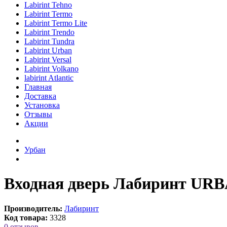
Labirint Tehno
Labirint Termo
Labirint Termo Lite
Labirint Trendo
Labirint Tundra
Labirint Urban
Labirint Versal
Labirint Volkano
labirint Atlantic
Главная
Доставка
Установка
Отзывы
Акции
Урбан
Входная дверь Лабиринт URB
Производитель:
Лабиринт
Код товара:
3328
0 отзывов